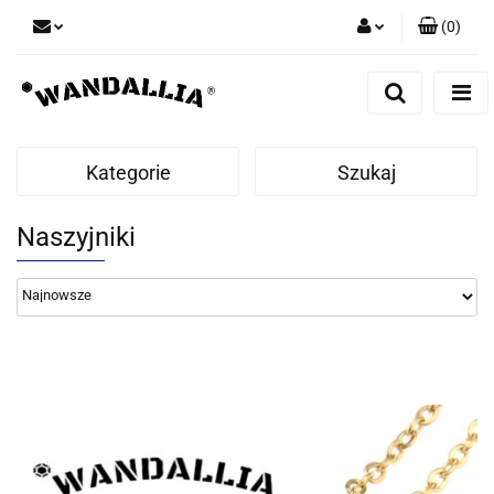
(
0
)
Zaloguj się
Zarejestruj się
Dodaj zgłoszenie
Kategorie
Szukaj
Zgody cookies
Naszyjniki