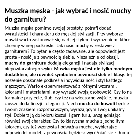
Muszka męska - jak wybrać i nosić muchy 
do garnituru?
Muszka męska pomimo swojej prostoty, potrafi dodać 
wyrazistości i charakteru do męskiej stylizacji. Przy wyborze 
muszki warto zastanowić się nad jej stylem i wyrażeniem, które 
chcemy w niej podkreślić. Jak nosić muchy w zestawie z 
garniturem? To pytanie często zadawane, ale odpowiedź jest 
prosta - nosić je z pewnością siebie. Niezależnie od okazji, 
muchy do garnituru 
dodają elegancji i nadają stylizacji 
niepowtarzalnego szyku. 
Muszka męska jest nie tylko modnym 
dodatkiem, ale również symbolem pewności siebie i klasy
. Jej 
noszenie doskonale podkreśla indywidualność i styl każdego 
mężczyzny. Warto eksperymentować z różnymi wzorami, 
kolorami i materiałami, aby wyrazić swoją osobowość. Czy to na 
formalne przyjęcie, ślub, czy też na wieczorne wyjście, muszka 
zawsze doda finezji i elegancji. Niech 
mucha do koszuli 
będzie 
Twoim znakiem rozpoznawczym, wyrażającym Twój unikalny 
styl. Dobierz ją do koloru koszuli i garnituru, uwzględniając 
również swój charakter. Czy to klasyczna mucha z jednolitym 
kolorem, czy też wzorzysta i odważna mucha, wybierając 
odpowiedni model, z pewnością będziesz wyróżniać się z tłumu!