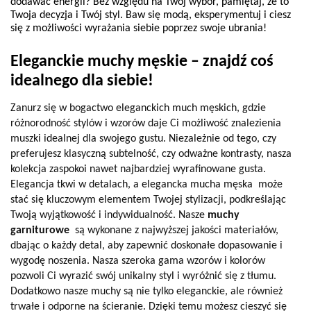
dodawać energii? Bez względu na Twój wybór, pamiętaj, że to 
Twoja decyzja i Twój styl. Baw się modą, eksperymentuj i ciesz 
się z możliwości wyrażania siebie poprzez swoje ubrania!
Eleganckie muchy męskie – znajdź coś 
idealnego dla siebie!
Zanurz się w bogactwo eleganckich much męskich, gdzie
różnorodność stylów i wzorów daje Ci możliwość znalezienia
muszki idealnej dla swojego gustu. Niezależnie od tego, czy
preferujesz klasyczną subtelność, czy odważne kontrasty, nasza
kolekcja zaspokoi nawet najbardziej wyrafinowane gusta.
Elegancja tkwi w detalach, a elegancka mucha męska może
stać się kluczowym elementem Twojej stylizacji, podkreślając
Twoją wyjątkowość i indywidualność. Nasze
muchy
garniturowe
są wykonane z najwyższej jakości materiałów,
dbając o każdy detal, aby zapewnić doskonałe dopasowanie i
wygodę noszenia. Nasza szeroka gama wzorów i kolorów
pozwoli Ci wyrazić swój unikalny styl i wyróżnić się z tłumu.
Dodatkowo nasze muchy są nie tylko eleganckie, ale również
trwałe i odporne na ścieranie. Dzięki temu możesz cieszyć się