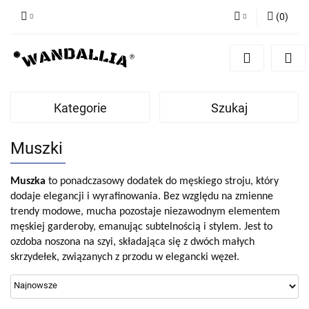
(
0
)
Zaloguj się
Zarejestruj się
Dodaj zgłoszenie
Kategorie
Szukaj
Zgody cookies
Muszki
Muszka
to ponadczasowy dodatek do męskiego stroju, który
dodaje elegancji i wyrafinowania. Bez względu na zmienne
trendy modowe, mucha pozostaje niezawodnym elementem
męskiej garderoby, emanując subtelnością i stylem. Jest to
ozdoba noszona na szyi, składająca się z dwóch małych
skrzydełek, związanych z przodu w elegancki węzeł.