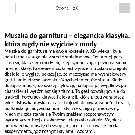
Muszka do garnituru – elegancka klasyka, 
która nigdy nie wyjdzie z mody 
Muszka do garnituru 
ma swoje korzenie w XIX wieku i była 
popularna szczególnie wśród dżentelmenów. Od tamtej pory 
stała się klasykiem mody męskiej, symbolizując pewność siebie, 
finezję i klasę. Noszenie muszki jest wyrazem troski o szczegóły i 
dbałości o wygląd, pokazując, że mężczyzna ma wysmakowany 
gust i umiejętność łączenia różnych elementów stroju. Kiedy 
dodajesz muszkę do swojej stylizacji, nadajesz jej wyjątkowego 
charakteru i wyróżniasz się z tłumu. To gest odwołujący się do 
tradycji, hołdujący klasyce i elegancji, która przetrwała przez 
wieki. 
Muszka męska 
nadaje strojowi niepowtarzalności i czaru, 
podkreślając indywidualność i styl noszącego ją mężczyzny. 
Niech muszka stanie się Twoim znakiem rozpoznawczym, 
wyrażającym Twoją osobowość i niepowtarzalność. Wybierz 
odpowiednią muszkę do swojego garnituru i baw się modą, 
eksperymentując z różnymi stylami i wzorami. 