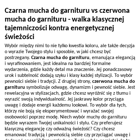
Czarna mucha do garnituru vs czerwona 
mucha do garnituru - walka klasycznej 
tajemniczości kontra energetycznej 
świeżości
Wybór między nimi to nie tylko kwestia koloru, ale także decyzja 
o wyrazie Twojego stylu i sposobie, w jaki chcesz być 
postrzegany. 
Czarna mucha do garnituru
, emanująca elegancją 
i wyrafinowaniem, jest idealna na bardziej formalne 
wydarzenia, gdzie każdy detal ma znaczenie. Jej ponadczasowy 
urok i subtelność dodają szyku i klasy każdej stylizacji. To wybór 
pewności siebie i tradycji. Z drugiej strony, 
czerwona mucha do 
garnituru 
symbolizuje odwagę, dynamizm i pewność siebie. Jest 
rewelacyjna w stylizacjach, gdzie chcesz wyróżnić się z tłumu i 
wyrazić swoją indywidualność. Jej jaskrawy kolor przyciąga 
uwagę i dodaje energii każdemu lookowi. To wybór dla tych, 
którzy nie boją się eksperymentować i wyrażać swojej 
osobowości poprzez modę. Niech wybór muchy do garnituru 
będzie wyrazem Twojej unikalności i stylu. Czy preferujesz 
klasyczną elegancję czy odważną świeżość? Czy chcesz 
emanować tradycją i pewnością siebie czy przyciągać uwagę i 