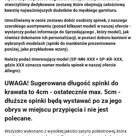
stworzyliśmy dedykowane zestawy, które obejmują całościową
kwestię najważniejszych dodatków do męskiego garnituru.
U
możliwiamy w cenie zestawu dobór osobisty spinek, z naszego
szerokiego asortymentu (ponad kilkaset modeli w naszej ofercie -
wystarczy podać informacje do Sprzedającego , który model), jak
również dokonanie ich personalizacji, w postaci doboru kamieni w
wybranych modelach (spinki do mankietów prezentowane
poniżej, jako przykładowe wzory).
Należy podać interesujący model (SP-MN-XXX + SP-KR-XXX,
gdzie XXX oznacza numer modelu spinek w naszej ofercie
Allegro).
UWAGA! Sugerowana długość spinki do
krawata to 4cm - ostatecznie max. 5cm -
dłuższe spinki będą wystawać po za jego
obrys w miejscu przypięcia i nie jest
polecane.
Wszystko wykonano z wysokiej jakości satyny poliestrowej, która