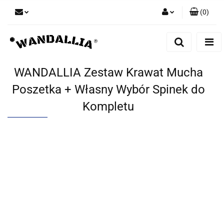
(
0
)
Zaloguj się
Zarejestruj się
Dodaj zgłoszenie
WANDALLIA Zestaw Krawat Mucha
Zgody cookies
Poszetka + Własny Wybór Spinek do
Kompletu