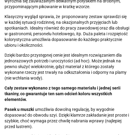
wyróżnia się zauważalnym delikatnym połyskiem na drobnym,
przypominającym pikowanie w kratkę wzorze.
Klasyczny wygląd sprawia, że proponowany zestaw sprawdzi się
w każdej sytuacji rodzinnej, na okazjonalnych przyjęciach lub
spotkaniach. Idealny również do pracy zawodowej oraz dla obsługi
w gastronomii, personelu hotelowego, itp. Duża paleta i rozpiętość
kolorystyczna umożliwia dopasowanie do każdego praktycznie
ubioru i okoliczności.
Dzięki bardzo przystępnej cenie jest idealnym rozwiązaniem dla
jednorazowych potrzeb i uroczytości (ad hoc). Może jednak na
pewno służyć wielokrotnie, gdyż materiał z którego zostały
wykonane rzeczy jest trwały na odkształcenia i odporny na plamy
(nie wchłania wody).
Cały zestaw wykonano z tego samego materiału i jednej serii
tkaniny, co gwarantuje ten sam odcień koloru wszystkich
elementów.
Pasek u muszki
umożliwia dowolną regulację, by wygodnie
dopasować do obwodu szyi. Dzięki klamrze zakładanie jest proste i
szybkie, choć wymaga przez chwilę nabrania wprawy (najlepiej
przed lustrem).