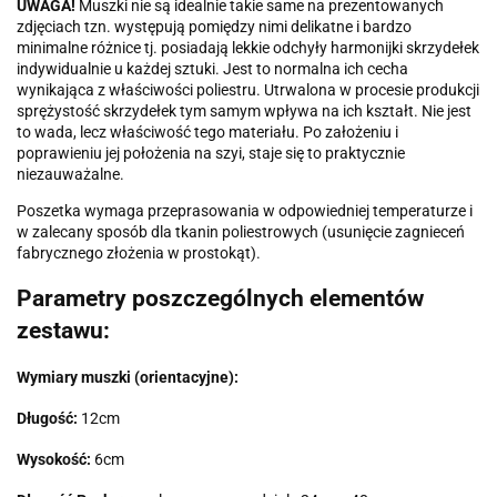
UWAGA!
Muszki nie są idealnie takie same na prezentowanych
zdjęciach tzn. występują pomiędzy nimi delikatne i bardzo
minimalne różnice tj. posiadają lekkie odchyły harmonijki skrzydełek
indywidualnie u każdej sztuki. Jest to normalna ich cecha
wynikająca z właściwości poliestru. Utrwalona w procesie produkcji
sprężystość skrzydełek tym samym wpływa na ich kształt. Nie jest
to wada, lecz właściwość tego materiału. Po założeniu i
poprawieniu jej położenia na szyi, staje się to praktycznie
niezauważalne.
Poszetka wymaga przeprasowania w odpowiedniej temperaturze i
w zalecany sposób dla tkanin poliestrowych (usunięcie zagnieceń
fabrycznego złożenia w prostokąt).
Parametry poszczególnych elementów
zestawu:
Wymiary muszki (orientacyjne):
Długość:
12cm
Wysokość:
6cm