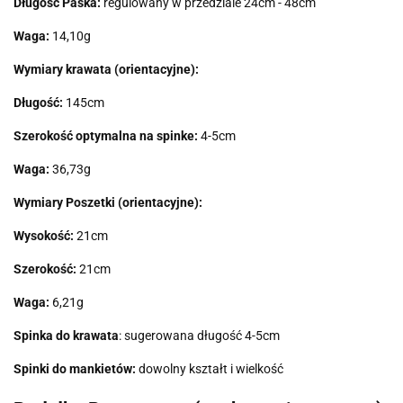
Długość Paska:
regulowany w przedziale 24cm - 48cm
Waga:
14,10g
Wymiary krawata (orientacyjne):
Długość:
145cm
Szerokość optymalna na spinke:
4-5cm
Waga:
36,73g
Wymiary Poszetki (orientacyjne):
Wysokość:
21cm
Szerokość:
21cm
Waga:
6,21g
Spinka do krawata
: sugerowana długość 4-5cm
Spinki do mankietów:
dowolny kształt i wielkość