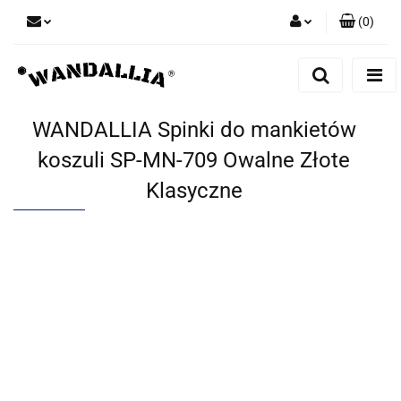
(
0
)
Zaloguj się
Zarejestruj się
Dodaj zgłoszenie
WANDALLIA Spinki do mankietów
Zgody cookies
koszuli SP-MN-709 Owalne Złote
Klasyczne