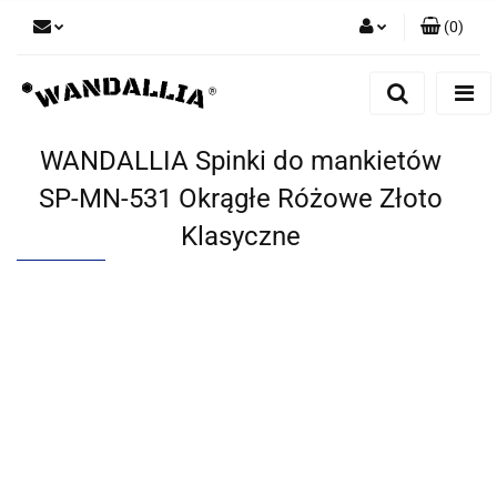
(
0
)
Zaloguj się
Zarejestruj się
Dodaj zgłoszenie
WANDALLIA Spinki do mankietów
Zgody cookies
SP-MN-531 Okrągłe Różowe Złoto
Klasyczne