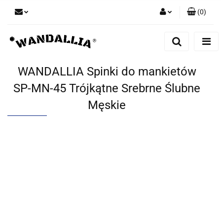
(
0
)
Zaloguj się
Zarejestruj się
Dodaj zgłoszenie
WANDALLIA Spinki do mankietów
Zgody cookies
SP-MN-45 Trójkątne Srebrne Ślubne
Męskie