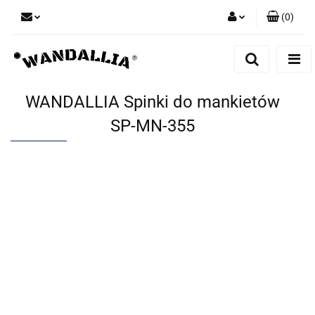
(
0
)
Zaloguj się
Zarejestruj się
Dodaj zgłoszenie
WANDALLIA Spinki do mankietów
Zgody cookies
SP-MN-355