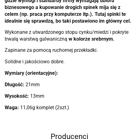
gdzie wymogi i standardy firmy wymagają ubioru
biznesowego a kupowanie drogich spinek mija się z
celem (np. praca przy komputerze itp.). Tutaj spinki te
idealnie się sprawdzą, bo taki postawiono im główny cel.
Wykonane z utwardzonego stopu cynku/miedzi i pokryte
trwałą warstwą galwaniczną
w kolorze srebrnym.
Zapinane za pomocą ruchomej przekładki.
Solidne i jakościowo dobre.
Wymiary (orientacyjne):
Długość:
21mm
Wysokość:
13mm
Waga:
11,06g komplet (2szt.)
Producenci