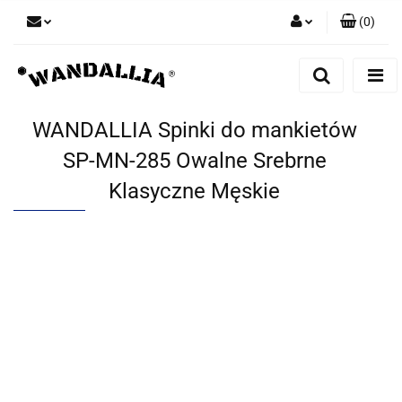
(
0
)
Zaloguj się
Zarejestruj się
Dodaj zgłoszenie
WANDALLIA Spinki do mankietów
Zgody cookies
SP-MN-285 Owalne Srebrne
Klasyczne Męskie