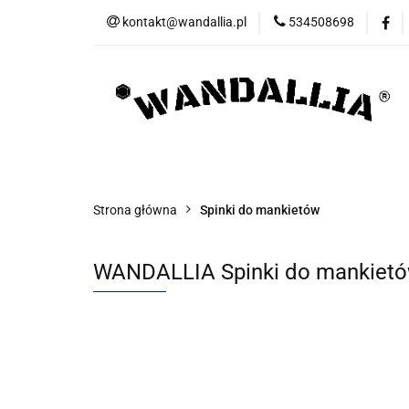
kontakt@wandallia.pl
534508698
Spinki do mankietó
Bizuteria
Now
Spinki do mankietów
Spinki do krawata
Strona główna
Spinki do mankietów
WANDALLIA Spinki do mankietó