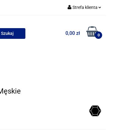
Strefa klienta
uszki
Zaloguj się
0,00 zł
Zarejestruj się
0
Dodaj zgłoszenie
Zgody cookies
wości
Bestsellery
Męskie