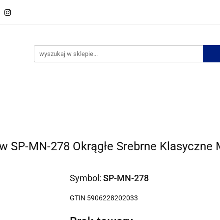
w
Spinki do krawata
Zestawy spinek
Krawaty
M
ości
Bestsellery
Zestawy spinek
Krawaty
Muszki
Bizuteria
No
w SP-MN-278 Okrągłe Srebrne Klasyczne 
Symbol:
SP-MN-278
GTIN 5906228202033