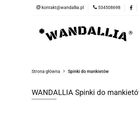
kontakt@wandallia.pl
534508698
Spinki do mankietó
Bizuteria
Now
Spinki do mankietów
Spinki do krawata
Strona główna
Spinki do mankietów
WANDALLIA Spinki do mankietó