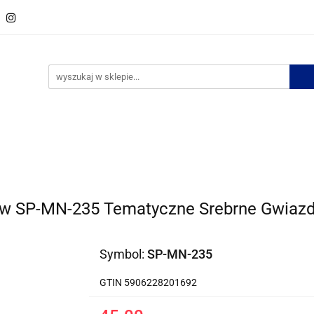
w
Spinki do krawata
Zestawy spinek
Krawaty
M
ości
Bestsellery
Zestawy spinek
Krawaty
Muszki
Bizuteria
No
w SP-MN-235 Tematyczne Srebrne Gwiaz
Symbol:
SP-MN-235
GTIN 5906228201692