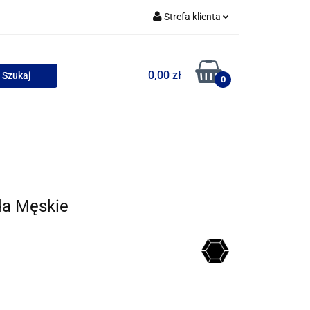
Strefa klienta
uszki
Zaloguj się
0,00 zł
Zarejestruj się
0
Dodaj zgłoszenie
Zgody cookies
wości
Bestsellery
da Męskie