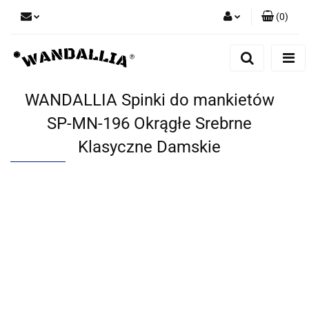
(
0
)
Zaloguj się
Zarejestruj się
Dodaj zgłoszenie
WANDALLIA Spinki do mankietów
Zgody cookies
SP-MN-196 Okrągłe Srebrne
Klasyczne Damskie