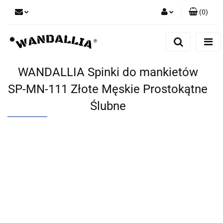
(
0
)
Zaloguj się
Zarejestruj się
Dodaj zgłoszenie
WANDALLIA Spinki do mankietów
Zgody cookies
SP-MN-111 Złote Męskie Prostokątne
Ślubne