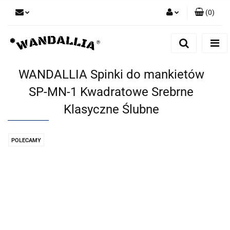
(
0
)
Zaloguj się
Zarejestruj się
Dodaj zgłoszenie
WANDALLIA Spinki do mankietów
Zgody cookies
SP-MN-1 Kwadratowe Srebrne
Klasyczne Ślubne
POLECAMY