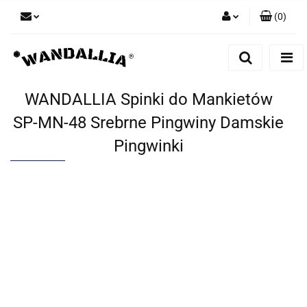
(
0
)
Zaloguj się
Zarejestruj się
Dodaj zgłoszenie
WANDALLIA Spinki do Mankietów
Zgody cookies
SP-MN-48 Srebrne Pingwiny Damskie
Pingwinki