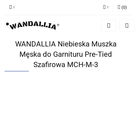
(
0
)
Zaloguj się
Zarejestruj się
Dodaj zgłoszenie
WANDALLIA Niebieska Muszka
Zgody cookies
Męska do Garnituru Pre-Tied
Szafirowa MCH-M-3