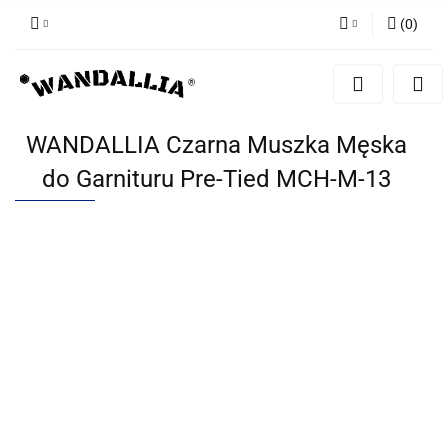
(
0
)
Zaloguj się
Zarejestruj się
Dodaj zgłoszenie
WANDALLIA Czarna Muszka Męska
Zgody cookies
do Garnituru Pre-Tied MCH-M-13