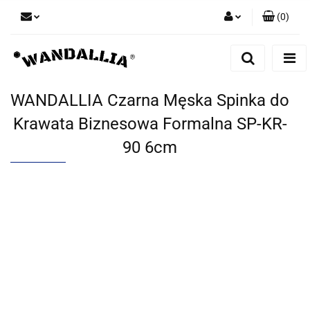
(
0
)
Zaloguj się
Zarejestruj się
Dodaj zgłoszenie
WANDALLIA Czarna Męska Spinka do
Zgody cookies
Krawata Biznesowa Formalna SP-KR-
90 6cm