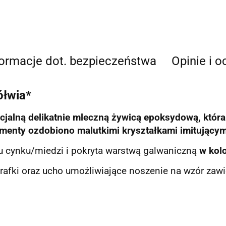
formacje dot. bezpieczeństwa
Opinie i o
ółwia*
jalną delikatnie mleczną żywicą epoksydową, która 
ementy ozdobiono malutkimi kryształkami imitującym
u cynku/miedzi i pokryta warstwą galwaniczną
w kol
rafki oraz ucho umożliwiające noszenie na wzór zawi