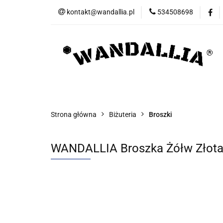
kontakt@wandallia.pl
534508698
Spinki do mankietó
Bizuteria
Now
Spinki do mankietów
Spinki do krawata
Strona główna
Biżuteria
Broszki
WANDALLIA Broszka Żółw Złota