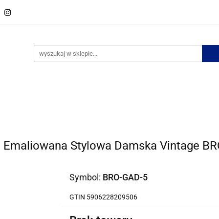
w
Spinki do krawata
Zestawy spinek
Krawaty
M
ości
Bestsellery
Zestawy spinek
Krawaty
Muszki
Bizuteria
No
 Emaliowana Stylowa Damska Vintage B
Symbol:
BRO-GAD-5
GTIN 5906228209506