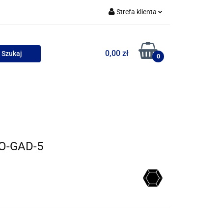
Strefa klienta
uszki
Zaloguj się
0,00 zł
Zarejestruj się
0
Dodaj zgłoszenie
Zgody cookies
wości
Bestsellery
RO-GAD-5