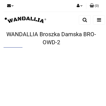
(
0
)
Zaloguj się
Zarejestruj się
Dodaj zgłoszenie
WANDALLIA Broszka Damska BRO-
Zgody cookies
OWD-2