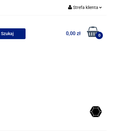
Strefa klienta
uszki
Zaloguj się
0,00 zł
Zarejestruj się
0
Dodaj zgłoszenie
Zgody cookies
wości
Bestsellery