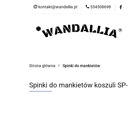
kontakt@wandallia.pl
534508698
Spinki do mankietó
Bizuteria
Now
Spinki do mankietów
Spinki do krawata
Strona główna
Spinki do mankietów
Spinki do mankietów koszuli S