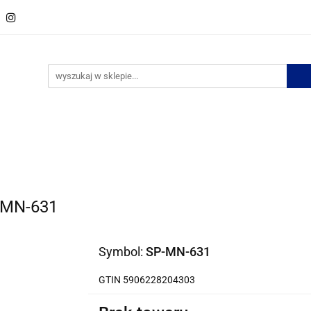
w
Spinki do krawata
Zestawy spinek
Krawaty
M
ości
Bestsellery
Zestawy spinek
Krawaty
Muszki
Bizuteria
No
P-MN-631
Symbol:
SP-MN-631
GTIN 5906228204303