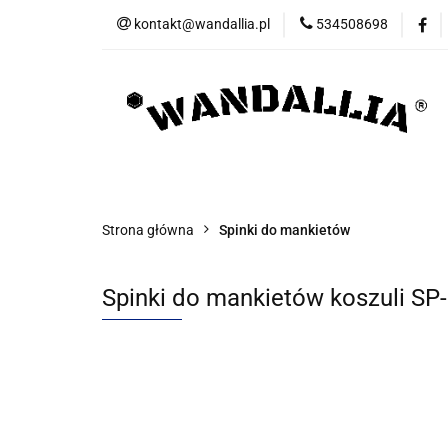
kontakt@wandallia.pl
534508698
Spinki do mankietó
Bizuteria
Now
Spinki do mankietów
Spinki do krawata
Strona główna
Spinki do mankietów
Spinki do mankietów koszuli S