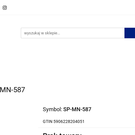
w
Spinki do krawata
Zestawy spinek
Krawaty
M
ości
Bestsellery
Zestawy spinek
Krawaty
Muszki
Bizuteria
No
P-MN-587
Symbol:
SP-MN-587
GTIN 5906228204051