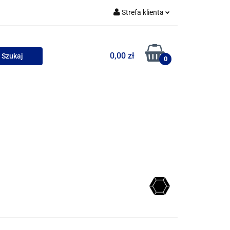
Strefa klienta
uszki
Zaloguj się
0,00 zł
Zarejestruj się
0
Dodaj zgłoszenie
Zgody cookies
wości
Bestsellery