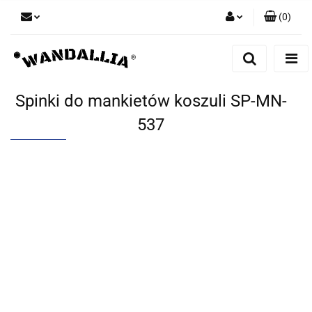
(
0
)
Zaloguj się
Zarejestruj się
Dodaj zgłoszenie
Spinki do mankietów koszuli SP-MN-
Zgody cookies
537