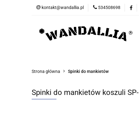
kontakt@wandallia.pl
534508698
Spinki do mankietó
Bizuteria
Now
Spinki do mankietów
Spinki do krawata
Strona główna
Spinki do mankietów
Spinki do mankietów koszuli S