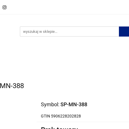
w
Spinki do krawata
Zestawy spinek
Krawaty
M
ości
Bestsellery
Zestawy spinek
Krawaty
Muszki
Bizuteria
No
P-MN-388
Symbol:
SP-MN-388
GTIN 5906228202828