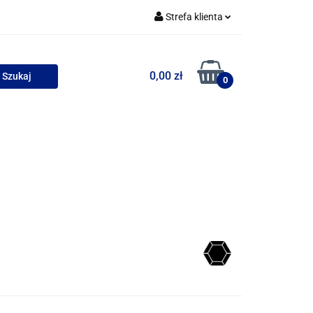
Strefa klienta
uszki
Zaloguj się
0,00 zł
Zarejestruj się
0
Dodaj zgłoszenie
Zgody cookies
wości
Bestsellery