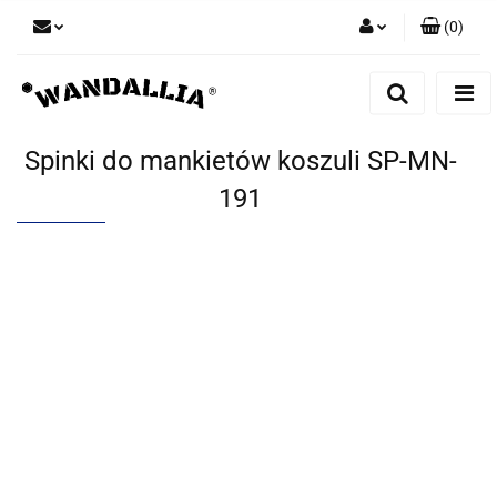
(
0
)
Zaloguj się
Zarejestruj się
Dodaj zgłoszenie
Spinki do mankietów koszuli SP-MN-
Zgody cookies
191