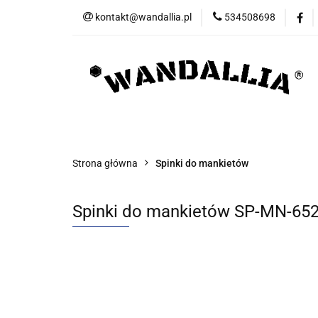
kontakt@wandallia.pl
534508698
Spinki do mankietó
Bizuteria
Now
Spinki do mankietów
Spinki do krawata
Strona główna
Spinki do mankietów
Spinki do mankietów SP-MN-65