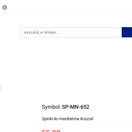
w
Spinki do krawata
Zestawy spinek
Krawaty
M
ości
Bestsellery
Zestawy spinek
Krawaty
Muszki
Bizuteria
No
2
Symbol:
SP-MN-652
Spinki do mankietów koszuli