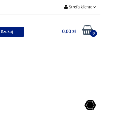
Strefa klienta
uszki
Zaloguj się
0,00 zł
Zarejestruj się
0
Dodaj zgłoszenie
Zgody cookies
wości
Bestsellery