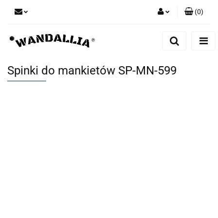
(
0
)
Zaloguj się
Zarejestruj się
Dodaj zgłoszenie
Spinki do mankietów SP-MN-599
Zgody cookies