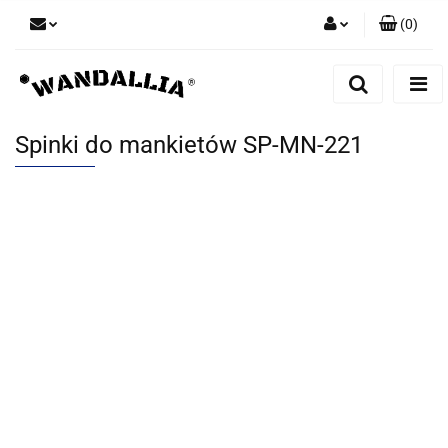
(
0
)
Zaloguj się
Zarejestruj się
Dodaj zgłoszenie
Spinki do mankietów SP-MN-221
Zgody cookies