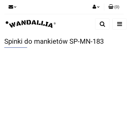
(
0
)
Zaloguj się
Zarejestruj się
Dodaj zgłoszenie
Spinki do mankietów SP-MN-183
Zgody cookies