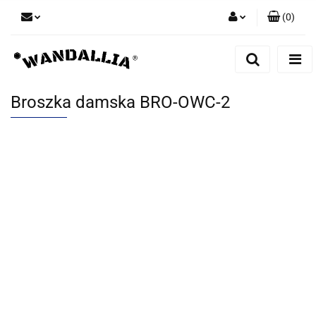
(
0
)
Zaloguj się
Zarejestruj się
Dodaj zgłoszenie
Broszka damska BRO-OWC-2
Zgody cookies