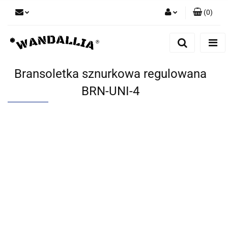
(
0
)
Zaloguj się
Zarejestruj się
Dodaj zgłoszenie
Bransoletka sznurkowa regulowana
Zgody cookies
BRN-UNI-4